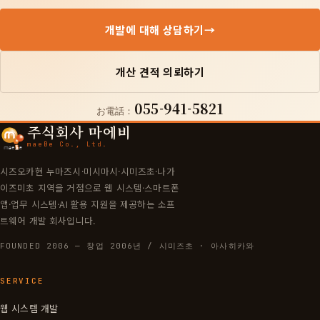
개발에 대해 상담하기
→
개산 견적 의뢰하기
055-941-5821
お電話：
주식회사 마에비
maeBe Co., Ltd.
시즈오카현 누마즈시·미시마시·시미즈초·나가
이즈미초 지역을 거점으로 웹 시스템·스마트폰
앱·업무 시스템·AI 활용 지원을 제공하는 소프
트웨어 개발 회사입니다.
FOUNDED 2006 — 창업 2006년 / 시미즈초 · 아사히카와
SERVICE
웹 시스템 개발